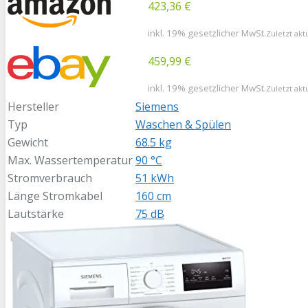
423,36 €
inkl. 19% gesetzlicher MwSt.
Zuletzt akt
459,99 €
inkl. 19% gesetzlicher MwSt.
Zuletzt akt
Hersteller
Siemens
Typ
Waschen & Spülen
Gewicht
68.5 kg
Max. Wassertemperatur
90 °C
Stromverbrauch
51 kWh
Länge Stromkabel
160 cm
Lautstärke
75 dB