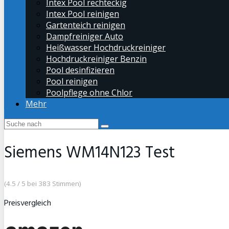
Intex Pool rechteckig
Intex Pool reinigen
Gartenteich reinigen
Dampfreiniger Auto
Heißwasser Hochdruckreiniger
Hochdruckreiniger Benzin
Pool desinfizieren
Pool reinigen
Poolpflege ohne Chlor
Mehr
Siemens WM14N123 Test
(4.5 / 5 bei 383 Stimmen)
Preisvergleich