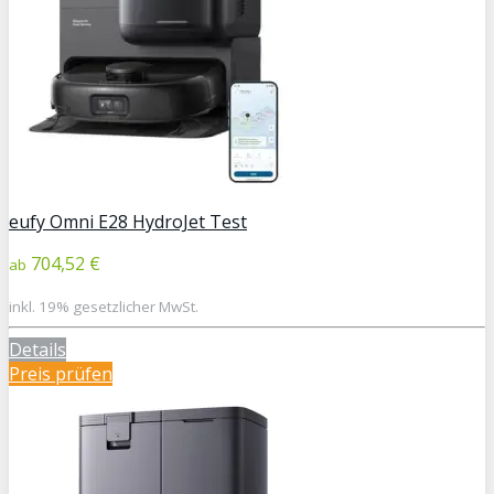
eufy Omni E28 HydroJet Test
704,52 €
ab
inkl. 19% gesetzlicher MwSt.
Details
Preis prüfen