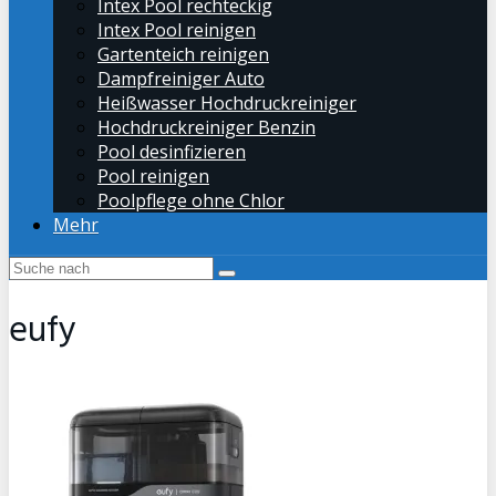
Intex Pool rechteckig
Intex Pool reinigen
Gartenteich reinigen
Dampfreiniger Auto
Heißwasser Hochdruckreiniger
Hochdruckreiniger Benzin
Pool desinfizieren
Pool reinigen
Poolpflege ohne Chlor
Mehr
eufy