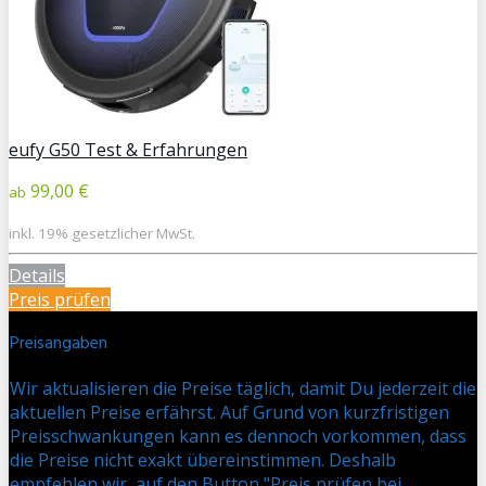
eufy G50 Test & Erfahrungen
99,00 €
ab
inkl. 19% gesetzlicher MwSt.
Details
Preis prüfen
Preisangaben
Wir aktualisieren die Preise täglich, damit Du jederzeit die
aktuellen Preise erfährst. Auf Grund von kurzfristigen
Preisschwankungen kann es dennoch vorkommen, dass
die Preise nicht exakt übereinstimmen. Deshalb
empfehlen wir, auf den Button "Preis prüfen bei