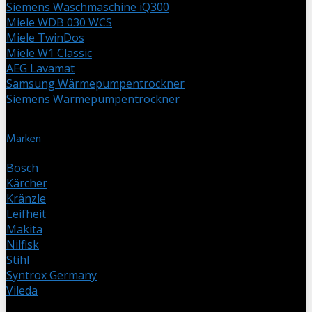
Siemens Waschmaschine iQ300
Miele WDB 030 WCS
Miele TwinDos
Miele W1 Classic
AEG Lavamat
Samsung Wärmepumpentrockner
Siemens Wärmepumpentrockner
Marken
Bosch
Kärcher
Kränzle
Leifheit
Makita
Nilfisk
Stihl
Syntrox Germany
Vileda