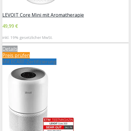
LEVOIT Core Mini mit Aromatherapie
49,99 €
inkl. 19% gesetzlicher MwSt.
Details
Preis prüfen
Mit ECARF-Zertifizierung