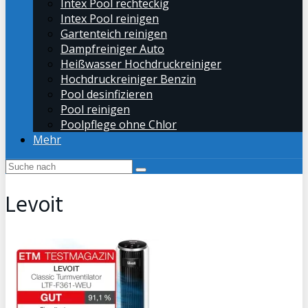
Intex Pool rechteckig
Intex Pool reinigen
Gartenteich reinigen
Dampfreiniger Auto
Heißwasser Hochdruckreiniger
Hochdruckreiniger Benzin
Pool desinfizieren
Pool reinigen
Poolpflege ohne Chlor
Mehr
Levoit