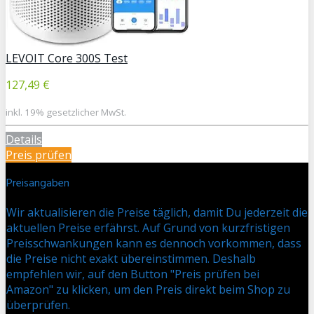
LEVOIT Core 300S Test
127,49 €
inkl. 19% gesetzlicher MwSt.
Details
Preis prüfen
Preisangaben
Wir aktualisieren die Preise täglich, damit Du jederzeit die
aktuellen Preise erfährst. Auf Grund von kurzfristigen
Preisschwankungen kann es dennoch vorkommen, dass
die Preise nicht exakt übereinstimmen. Deshalb
empfehlen wir, auf den Button "Preis prüfen bei
Amazon" zu klicken, um den Preis direkt beim Shop zu
überprüfen.