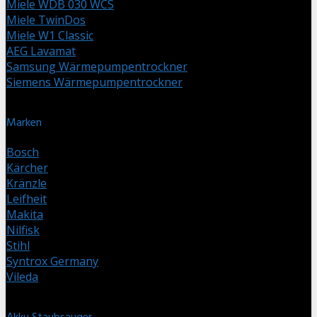
Miele WDB 030 WCS
Miele TwinDos
Miele W1 Classic
AEG Lavamat
Samsung Wärmepumpentrockner
Siemens Wärmepumpentrockner
Marken
Bosch
Kärcher
Kränzle
Leifheit
Makita
Nilfisk
Stihl
Syntrox Germany
Vileda