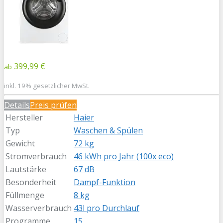
399,99 €
ab
inkl. 19% gesetzlicher MwSt.
Details
Preis prüfen
Hersteller
Haier
Typ
Waschen & Spülen
Gewicht
72 kg
Stromverbrauch
46 kWh pro Jahr (100x eco)
Lautstärke
67 dB
Besonderheit
Dampf-Funktion
Füllmenge
8 kg
Wasserverbrauch
43l pro Durchlauf
Programme
15