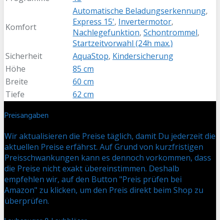
Automatische Beladungserkennung
,
Express 15'
,
Invertermotor
,
Komfort
Nachlegefunktion
,
Schontrommel
,
Startzeitvorwahl (24h max.)
Sicherheit
AquaStop
,
Kindersicherung
Höhe
85 cm
Breite
60 cm
Tiefe
62 cm
Preisangaben
Wir aktualisieren die Preise täglich, damit Du jederzeit die
aktuellen Preise erfährst. Auf Grund von kurzfristigen
Preisschwankungen kann es dennoch vorkommen, dass
die Preise nicht exakt übereinstimmen. Deshalb
empfehlen wir, auf den Button "Preis prüfen bei
Amazon" zu klicken, um den Preis direkt beim Shop zu
überprüfen.