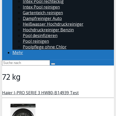
Intex Pool rechteckig
Intex Pool reinigen
Gartenteich reinigen
Dampfreiniger Auto
Heißwasser Hochdruckreiniger
Hochdruckreiniger Benzin
Pool desinfizieren
Pool reinigen
Poolpflege ohne Chlor
Mehr
72 kg
Haier I-PRO SERIE 3 HW80-B14939 Test