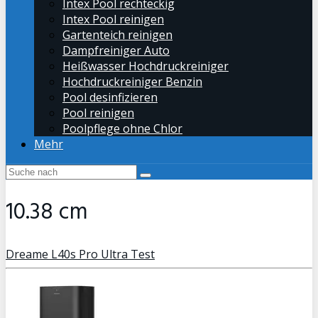
Intex Pool rechteckig
Intex Pool reinigen
Gartenteich reinigen
Dampfreiniger Auto
Heißwasser Hochdruckreiniger
Hochdruckreiniger Benzin
Pool desinfizieren
Pool reinigen
Poolpflege ohne Chlor
Mehr
10.38 cm
Dreame L40s Pro Ultra Test