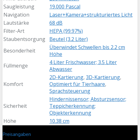
Saugleistung
19.000 Pascal
Navigation
Laser+Kamera+strukturiertes Licht
Lautstärke
68 dB
Filter-Art
HEPA (99.97%)
Staubentsorgung
Beutel (3.2 Liter)
Überwindet Schwellen bis 2.2 cm
Besonderheit
Höhe
4 Liter Frischwasser; 3.5 Liter
Füllmenge
Abwasser
2D-Kartierung
,
3D-Kartierung
,
Komfort
Optimiert für Tierhaare
,
Sprachsteuerung
Hindernissensor; Absturzsensor;
Sicherheit
Teppicherkennung;
Objekterkennung
Höhe
10.38 cm
Preisangaben