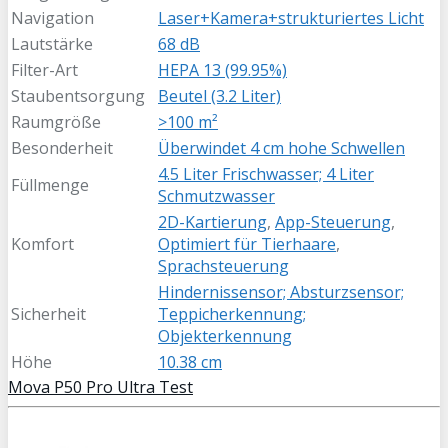
Navigation
Laser+Kamera+strukturiertes Licht
Lautstärke
68 dB
Filter-Art
HEPA 13 (99.95%)
Staubentsorgung
Beutel (3.2 Liter)
Raumgröße
>100 m²
Besonderheit
Überwindet 4 cm hohe Schwellen
4.5 Liter Frischwasser; 4 Liter
Füllmenge
Schmutzwasser
2D-Kartierung
,
App-Steuerung
,
Komfort
Optimiert für Tierhaare
,
Sprachsteuerung
Hindernissensor; Absturzsensor;
Sicherheit
Teppicherkennung;
Objekterkennung
Höhe
10.38 cm
Mova P50 Pro Ultra Test