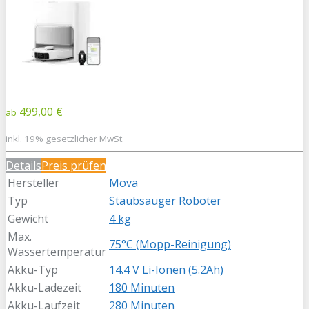
499,00 €
ab
inkl. 19% gesetzlicher MwSt.
Details
Preis prüfen
Hersteller
Mova
Typ
Staubsauger Roboter
Gewicht
4 kg
Max.
75°C (Mopp-Reinigung)
Wassertemperatur
Akku-Typ
14.4 V Li-Ionen (5.2Ah)
Akku-Ladezeit
180 Minuten
Akku-Laufzeit
280 Minuten