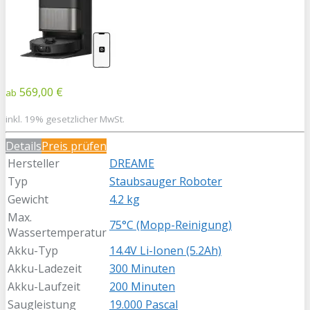
569,00 €
ab
inkl. 19% gesetzlicher MwSt.
Details
Preis prüfen
Hersteller
DREAME
Typ
Staubsauger Roboter
Gewicht
4.2 kg
Max.
75°C (Mopp-Reinigung)
Wassertemperatur
Akku-Typ
14.4V Li-Ionen (5.2Ah)
Akku-Ladezeit
300 Minuten
Akku-Laufzeit
200 Minuten
Saugleistung
19.000 Pascal