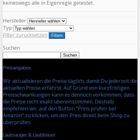
keineswegs alle in Eigenregie getestet.
Hersteller
Typ
Filter zurücksetzen
Filtern
Suchen
Suchen
Preisangaben
Wir aktualisieren die Preise täglich, damit Du jederzeit die
aktuellen Preise erfährst. Auf Grund von kurzfristigen
Preisschwankungen kann es dennoch vorkommen, dass
die Preise nicht exakt übereinstimmen. Deshalb
empfehlen wir, auf den Button "Preis prüfen bei
Amazon" zu klicken, um den Preis direkt beim Shop zu
überprüfen.
Laubsauger & Laubbläser