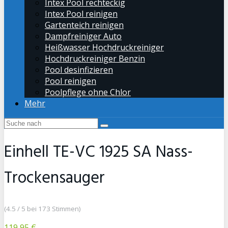
Intex Pool rechteckig
Intex Pool reinigen
Gartenteich reinigen
Dampfreiniger Auto
Heißwasser Hochdruckreiniger
Hochdruckreiniger Benzin
Pool desinfizieren
Pool reinigen
Poolpflege ohne Chlor
Mehr
Einhell TE-VC 1925 SA Nass-
Trockensauger
(4.5 / 5 bei 173 Stimmen)
119,95 €