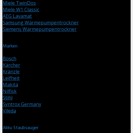
Miele TwinDos
Miele W1 Classic
AEG Lavamat
Samsung Wärmepumpentrockner
Siemens Wärmepumpentrockner
Marken
Bosch
Kärcher
Kränzle
Leifheit
Makita
Nilfisk
Stihl
Syntrox Germany
Vileda
Akku Staubsauger