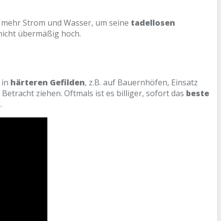
al mehr Strom und Wasser, um seine
tadellosen
 nicht übermäßig hoch.
 in
härteren Gefilden
, z.B. auf Bauernhöfen, Einsatz
etracht ziehen. Oftmals ist es billiger, sofort das
beste
.