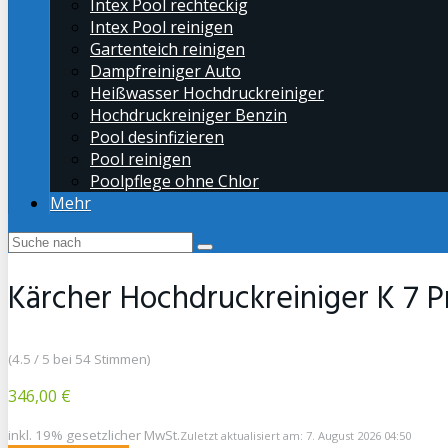
Intex Pool rechteckig
Intex Pool reinigen
Gartenteich reinigen
Dampfreiniger Auto
Heißwasser Hochdruckreiniger
Hochdruckreiniger Benzin
Pool desinfizieren
Pool reinigen
Poolpflege ohne Chlor
Mehr
Kärcher Hochdruckreiniger K 7 
(4.5 / 5 bei 54 Stimmen)
346,00 €
inkl. 19% gesetzlicher MwSt.
Zuletzt aktualisiert am: 7. August 2026 04:50