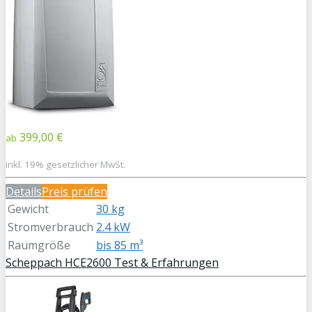
399,00 €
ab
inkl. 19% gesetzlicher MwSt.
Details
Preis prüfen
Gewicht
30 kg
Stromverbrauch
2.4 kW
Raumgröße
bis 85 m³
Scheppach HCE2600 Test & Erfahrungen