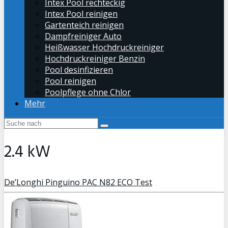
Intex Pool rechteckig
Intex Pool reinigen
Gartenteich reinigen
Dampfreiniger Auto
Heißwasser Hochdruckreiniger
Hochdruckreiniger Benzin
Pool desinfizieren
Pool reinigen
Poolpflege ohne Chlor
Mehr
2.4 kW
De’Longhi Pinguino PAC N82 ECO Test