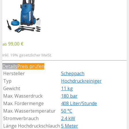
99,00 €
ab
inkl. 19% gesetzlicher MwSt.
Details
Preis prüfen
Hersteller
Scheppach
Typ
Hochdruckreiniger
Gewicht
11 kg
Max. Wasserdruck
180 bar
Max. Fördermenge
408 Liter/Stunde
Max. Wassertemperatur
50 °C
Stromverbrauch
2.4 kW
Länge Hochdruckschlauch
5 Meter