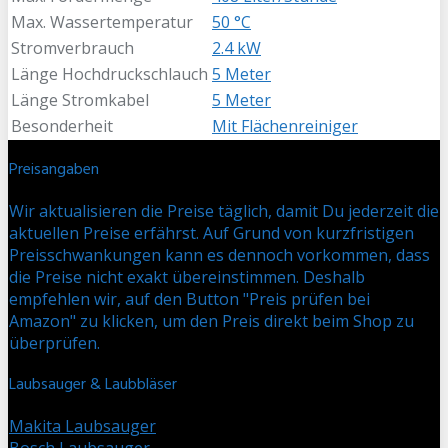
Max. Wassertemperatur
50 °C
Stromverbrauch
2.4 kW
Länge Hochdruckschlauch
5 Meter
Länge Stromkabel
5 Meter
Besonderheit
Mit Flächenreiniger
Preisangaben
Wir aktualisieren die Preise täglich, damit Du jederzeit die
aktuellen Preise erfährst. Auf Grund von kurzfristigen
Preisschwankungen kann es dennoch vorkommen, dass
die Preise nicht exakt übereinstimmen. Deshalb
empfehlen wir, auf den Button "Preis prüfen bei
Amazon" zu klicken, um den Preis direkt beim Shop zu
überprüfen.
Laubsauger & Laubbläser
Makita Laubsauger
Bosch Laubsauger