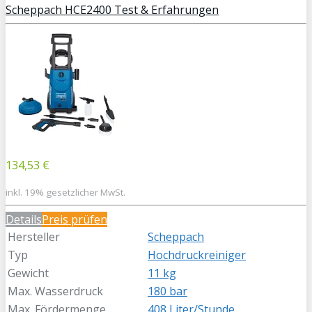
Scheppach HCE2400 Test & Erfahrungen
134,53 €
inkl. 19% gesetzlicher MwSt.
Details
Preis prüfen
Hersteller
Scheppach
Typ
Hochdruckreiniger
Gewicht
11 kg
Max. Wasserdruck
180 bar
Max. Fördermenge
408 Liter/Stunde