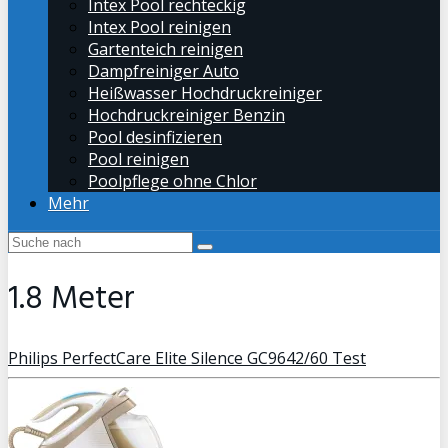
Intex Pool rechteckig
Intex Pool reinigen
Gartenteich reinigen
Dampfreiniger Auto
Heißwasser Hochdruckreiniger
Hochdruckreiniger Benzin
Pool desinfizieren
Pool reinigen
Poolpflege ohne Chlor
Mehr
1.8 Meter
Philips PerfectCare Elite Silence GC9642/60 Test