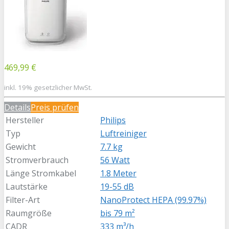
469,99 €
inkl. 19% gesetzlicher MwSt.
Details
Preis prüfen
Hersteller
Philips
Typ
Luftreiniger
Gewicht
7.7 kg
Stromverbrauch
56 Watt
Länge Stromkabel
1.8 Meter
Lautstärke
19-55 dB
Filter-Art
NanoProtect HEPA (99.97%)
Raumgröße
bis 79 m²
CADR
333 m³/h