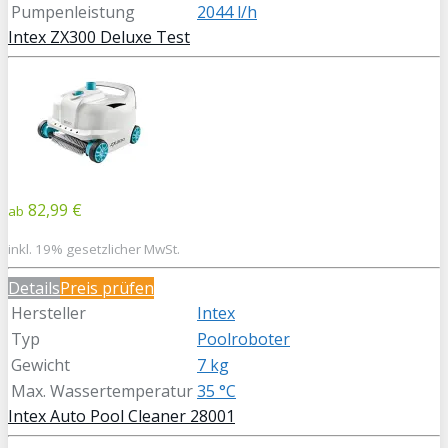
Pumpenleistung
2044 l/h
Intex ZX300 Deluxe Test
82,99 €
ab
inkl. 19% gesetzlicher MwSt.
Details
Preis prüfen
Hersteller
Intex
Typ
Poolroboter
Gewicht
7 kg
Max. Wassertemperatur
35 °C
Intex Auto Pool Cleaner 28001