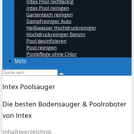
Intex Pool rechteckig
Intex Pool reinigen
Gartenteich reinigen
Dampfreiniger Auto
Heißwasser Hochdruckreiniger
Hochdruckreiniger Benzin
Pool desinfizieren
Pool reinigen
Poolpflege ohne Chlor
Mehr
Intex Poolsauger
Die besten Bodensauger & Poolroboter
von Intex
Inhaltsverzeichnis