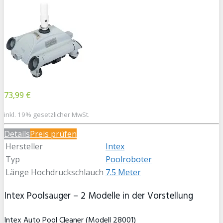
73,99 €
inkl. 19% gesetzlicher MwSt.
Details
Preis prüfen
Hersteller
Intex
Typ
Poolroboter
Länge Hochdruckschlauch
7.5 Meter
Intex Poolsauger – 2 Modelle in der Vorstellung
Intex Auto Pool Cleaner (Modell 28001)