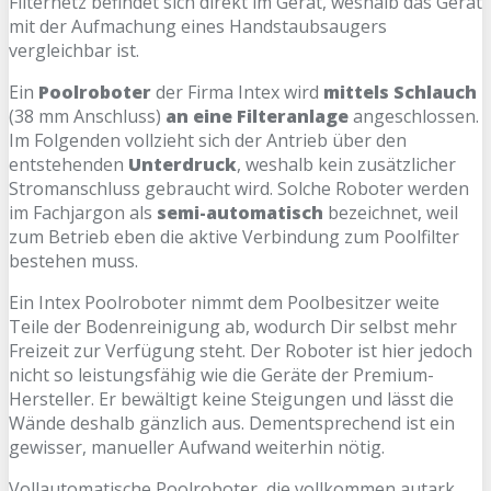
Filternetz befindet sich direkt im Gerät, weshalb das Gerät
mit der Aufmachung eines Handstaubsaugers
vergleichbar ist.
Ein
Poolroboter
der Firma Intex wird
mittels Schlauch
(38 mm Anschluss)
an eine Filteranlage
angeschlossen.
Im Folgenden vollzieht sich der Antrieb über den
entstehenden
Unterdruck
, weshalb kein zusätzlicher
Stromanschluss gebraucht wird. Solche Roboter werden
im Fachjargon als
semi-automatisch
bezeichnet, weil
zum Betrieb eben die aktive Verbindung zum Poolfilter
bestehen muss.
Ein Intex Poolroboter nimmt dem Poolbesitzer weite
Teile der Bodenreinigung ab, wodurch Dir selbst mehr
Freizeit zur Verfügung steht. Der Roboter ist hier jedoch
nicht so leistungsfähig wie die Geräte der Premium-
Hersteller. Er bewältigt keine Steigungen und lässt die
Wände deshalb gänzlich aus. Dementsprechend ist ein
gewisser, manueller Aufwand weiterhin nötig.
Vollautomatische Poolroboter, die vollkommen autark