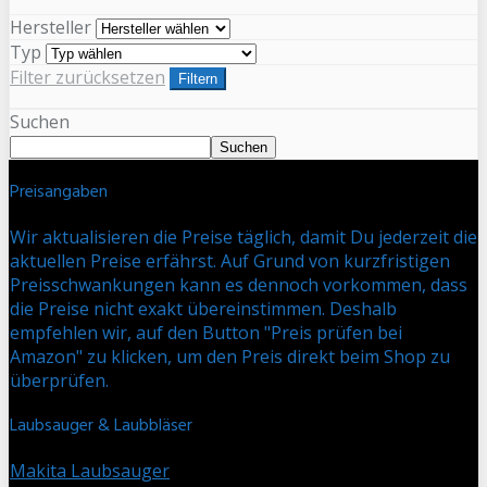
Hersteller
Typ
Filter zurücksetzen
Filtern
Suchen
Suchen
Preisangaben
Wir aktualisieren die Preise täglich, damit Du jederzeit die
aktuellen Preise erfährst. Auf Grund von kurzfristigen
Preisschwankungen kann es dennoch vorkommen, dass
die Preise nicht exakt übereinstimmen. Deshalb
empfehlen wir, auf den Button "Preis prüfen bei
Amazon" zu klicken, um den Preis direkt beim Shop zu
überprüfen.
Laubsauger & Laubbläser
Makita Laubsauger